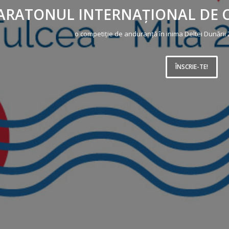
RATONUL INTERNAȚIONAL DE C
o competiție de anduranță în inima Deltei Dunării 
ÎNSCRIE-TE!