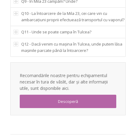
Q9 - În Mila 23 campăm? Unde?
Q10 - La întoarcere de la Mila 23, cei care vin cu
ambarcațiuni proprii efectuează transportul cu vaporul?
Q11 - Unde se poate campa în Tulcea?
Q12 - Dacă venim cu mașina în Tulcea, unde putem lăsa
mașinile parcate până la întoarcere?
Recomandările noastre pentru echipamentul
necesar în tura de vâslit, dar și alte informații
utile, sunt disponibile aici.
Descoperă