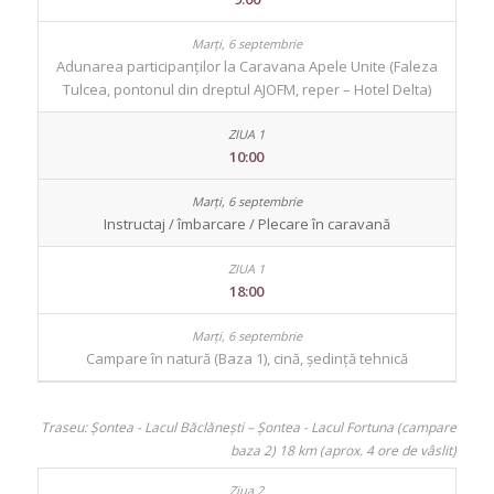
Adunarea participanților la Caravana Apele Unite (Faleza
Tulcea, pontonul din dreptul AJOFM, reper – Hotel Delta)
10:00
Instructaj / îmbarcare / Plecare în caravană
18:00
Campare în natură (Baza 1), cină, ședință tehnică
Traseu: Șontea - Lacul Băclănești – Șontea - Lacul Fortuna (campare
baza 2) 18 km (aprox. 4 ore de vâslit)