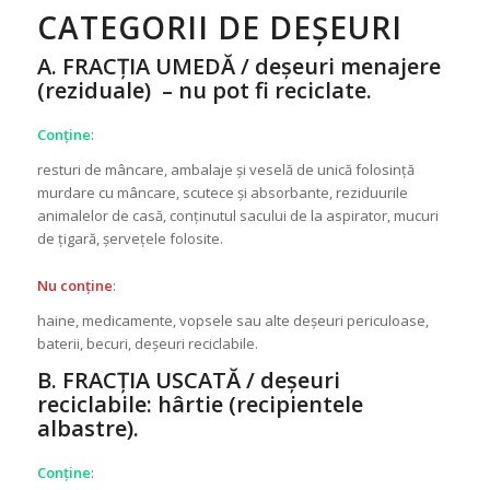
CATEGORII DE DEȘEURI
A. FRACȚIA UMEDĂ / deșeuri menajere
(reziduale) – nu pot fi reciclate.
Conține
:
resturi de mâncare, ambalaje și veselă de unică folosință
murdare cu mâncare, scutece și absorbante, reziduurile
animalelor de casă, conținutul sacului de la aspirator, mucuri
de țigară, șervețele folosite.
Nu conține
:
haine, medicamente, vopsele sau alte deșeuri periculoase,
baterii, becuri, deșeuri reciclabile.
B. FRACȚIA USCATĂ / deșeuri
reciclabile: hârtie (recipientele
albastre).
Conține
: