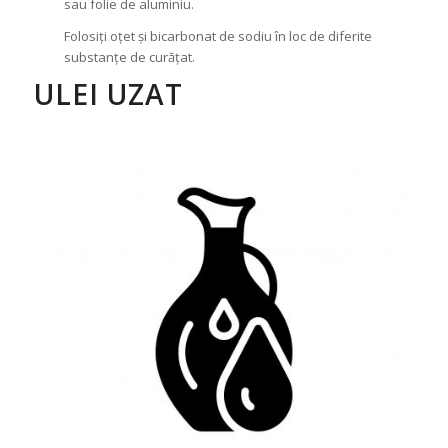
sau folie de aluminiu.
Folosiți oțet și bicarbonat de sodiu în loc de diferite
substanțe de curățat.
ULEI UZAT