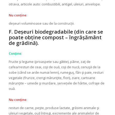
otrava, articole auto: combustibili, antigel, uleiuri, anvelope.
Nu conține
:
deșeuri voluminoase sau de la construcții.
F. Deșeuri biodegradabile (din care se
poate obține compost – îngrășământ
de grădină).
Conține
:
Fructe şi legume (proaspete sau gătite), pâine, zaţ de
cafea/resturi de ceai, coji de ouă, coji de nucă, cenuşă de la
sobe (când se arde numai lemn), rumeguş, fân şi paie, resturi
vegetale (frunze, crengi mărunţite, flori), ziare, cartoane
mărunţite – umede şi murdare, șervețele de hârtie, cofraje de
ouă.
Nu conține
:
resturi de carne, peşte, produse lactate, grăsimi animale şi
uleiuri vegetale, ouă întregi, excremente ale animalelor de