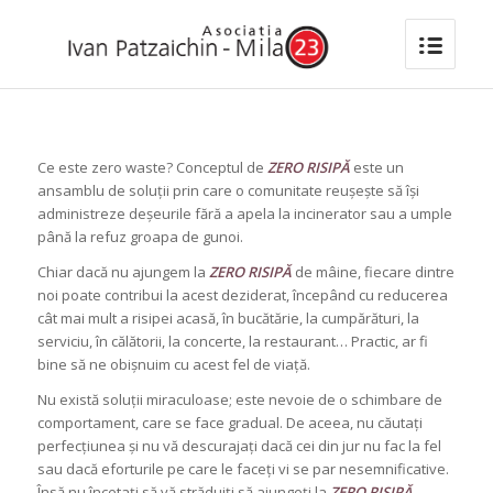
Ce este zero waste? Conceptul de
ZERO RISIPĂ
este un
ansamblu de soluții prin care o comunitate reușește să își
administreze deșeurile fără a apela la incinerator sau a umple
până la refuz groapa de gunoi.
Chiar dacă nu ajungem la
ZERO RISIPĂ
de mâine, fiecare dintre
noi poate contribui la acest deziderat, începând cu reducerea
cât mai mult a risipei acasă, în bucătărie, la cumpărături, la
serviciu, în călătorii, la concerte, la restaurant… Practic, ar fi
bine să ne obișnuim cu acest fel de viață.
Nu există soluții miraculoase; este nevoie de o schimbare de
comportament, care se face gradual. De aceea, nu căutați
perfecțiunea și nu vă descurajați dacă cei din jur nu fac la fel
sau dacă eforturile pe care le faceți vi se par nesemnificative.
Însă nu încetați să vă străduiți să ajungeți la
ZERO RISIPĂ
.