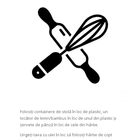
Folosiți containere de sticlă în loc de plastic, un
tocător de lemn/bambus în loc de unul din plastic și
șervete de pânză în loc de cele din hârtie.
Ungeți tava cu ulei în loc să folosiți hârtie de copt