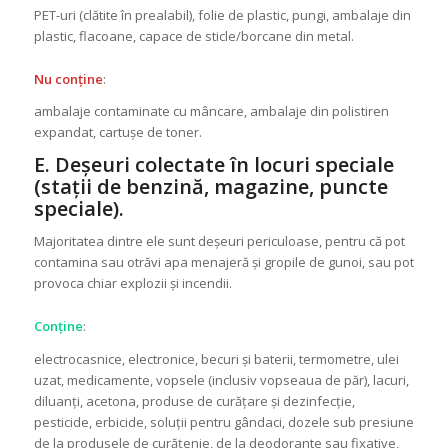
PET-uri (clătite în prealabil), folie de plastic, pungi, ambalaje din
plastic, flacoane, capace de sticle/borcane din metal.
Nu conține
:
ambalaje contaminate cu mâncare, ambalaje din polistiren
expandat, cartușe de toner.
E. Deșeuri colectate în locuri speciale
(stații de benzină, magazine, puncte
speciale).
Majoritatea dintre ele sunt deșeuri periculoase, pentru că pot
contamina sau otrăvi apa menajeră și gropile de gunoi, sau pot
provoca chiar explozii și incendii.
Conține
:
electrocasnice, electronice, becuri și baterii, termometre, ulei
uzat, medicamente, vopsele (inclusiv vopseaua de păr), lacuri,
diluanți, acetona, produse de curățare și dezinfecție,
pesticide, erbicide, soluții pentru gândaci, dozele sub presiune
de la produsele de curățenie, de la deodorante sau fixative,