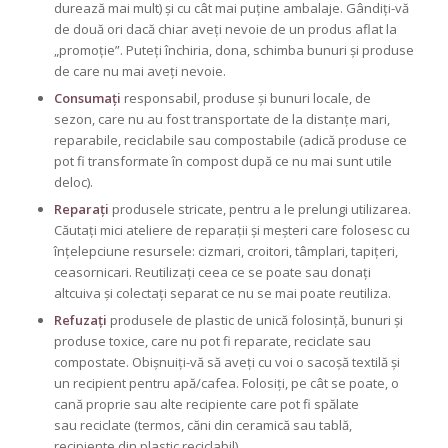
durează mai mult) și cu cât mai puține ambalaje. Gândiți-vă
de două ori dacă chiar aveți nevoie de un produs aflat la
„promoție”. Puteți închiria, dona, schimba bunuri și produse
de care nu mai aveți nevoie.
Consumați
responsabil, produse și bunuri locale, de
sezon, care nu au fost transportate de la distanțe mari,
reparabile, reciclabile sau compostabile (adică produse ce
pot fi transformate în compost după ce nu mai sunt utile
deloc).
Reparați
produsele stricate, pentru a le prelungi utilizarea.
Căutați mici ateliere de reparații și meșteri care folosesc cu
înțelepciune resursele: cizmari, croitori, tâmplari, tapițeri,
ceasornicari. Reutilizați ceea ce se poate sau donați
altcuiva și colectați separat ce nu se mai poate reutiliza.
Refuzați
produsele de plastic de unică folosință, bunuri și
produse toxice, care nu pot fi reparate, reciclate sau
compostate. Obișnuiți-vă să aveți cu voi o sacoșă textilă și
un recipient pentru apă/cafea. Folosiți, pe cât se poate, o
cană proprie sau alte recipiente care pot fi spălate
sau reciclate (termos, căni din ceramică sau tablă,
recipiente din plastic reciclabil).