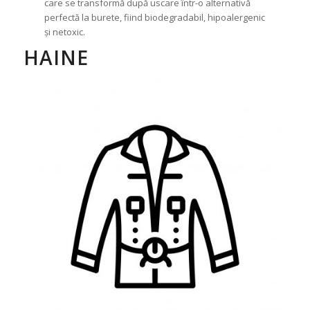
care se transformă după uscare într-o alternativă
perfectă la burete, fiind biodegradabil, hipoalergenic
și netoxic.
HAINE