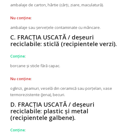
ambalaje de carton, hârtie (cărți, ziare, maculatură).
Nu conține
:
ambalaje sau șervețele contaminate cu mâncare.
C. FRACȚIA USCATĂ / deșeuri
reciclabile: sticlă (recipientele verzi).
Conține
:
borcane și sticle fără capac.
Nu conține
:
oglinzi, geamuri, veselă din ceramică sau porțelan, vase
termorezistente (Jena), becuri.
D. FRACȚIA USCATĂ / deșeuri
reciclabile: plastic și metal
(recipientele galbene).
Conține
: