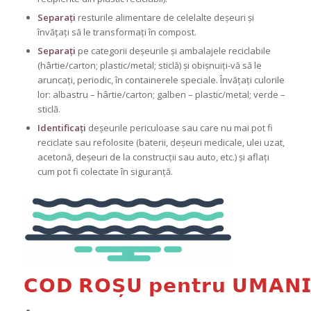
Separați
resturile alimentare de celelalte deșeuri și
învățați să le transformați în compost.
Separați
pe categorii deșeurile și ambalajele reciclabile
(hârtie/carton; plastic/metal; sticlă) și obișnuiți-vă să le
aruncați, periodic, în containerele speciale. Învățați culorile
lor: albastru – hârtie/carton; galben – plastic/metal; verde –
sticlă.
Identificați
deșeurile periculoase sau care nu mai pot fi
reciclate sau refolosite (baterii, deșeuri medicale, ulei uzat,
acetonă, deșeuri de la construcții sau auto, etc.) și aflați
cum pot fi colectate în siguranță.
𝗖𝗢𝗗 𝗥𝗢𝗦̦𝗨 𝗽𝗲𝗻𝘁𝗿𝘂 𝗨𝗠𝗔𝗡