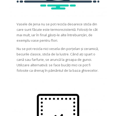
Vasele de Jena nu se pot recicla deoarece sticla din
care sunt făcute este termorezistentă. Folosiți-le cât
mai mult, iar în final găsiți-le alte întrebuințări, de
exemplu vase pentru flori.
Nu se pot recicla nici vesela din porțelan și ceramică,
becurile clasice, sticla de la lustre. Când ați spart o
cană sau farfurie, se aruncă la groapa de gunoi.
Utilizare alternativă: se face bucăți mici ce pot fi
folosite ca drenaj în pământul de la baza ghivecelor.