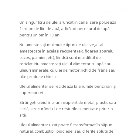
Un singur litru de ulei aruncat în canalizare poluează
1 milion de litri de apă, adică tot necesarul de apă
pentru un om în 13 ani.
Nu amestecați mai multe tipuri de ulei vegetal
amestecate în același recipient (ex. floarea soarelui,
cocos, palmier, etc), fiindcă sunt mai dificil de
reciclat. Nu amestecați
uleiul alimentar cu apă sau
uleiuri minerale, cu ulei de motor, lichid de frână sau
alte produse chimice.
Uleiul alimentar se reciclează la anumite benzinării și
supermarket.
Strângeți uleiul într-un recipient de metal, plastic sau
sticlă, strecurându-l de resturile alimentare printr-o
sită.
Uleiul alimentar uzat poate fi transformat în săpun
natural, combustibil biodiesel sau diferite soluții de