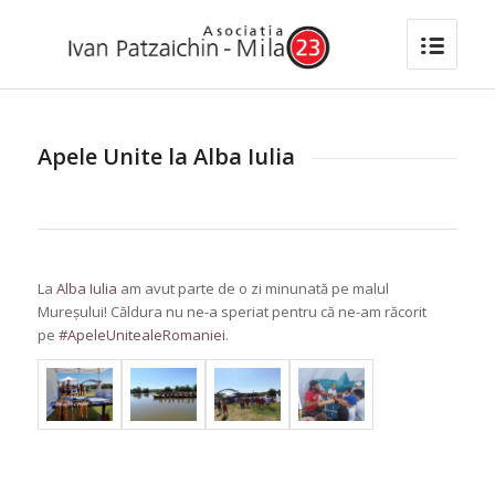
Apele Unite la Alba Iulia
La
Alba Iulia
am avut parte de o zi minunată pe malul
Mureșului! Căldura nu ne-a speriat pentru că ne-am răcorit
pe
#
ApeleUnitealeRomaniei
.