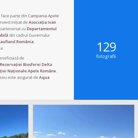
e face parte din
Campania Apele
roiect inițiat de
Asociația Ivan
n parteneriat cu
Departamentul
abilă
din cadrul Guvernului
129
Kaufland România
.
ța
fotografii
eneficiază de
Rezervației Biosferei Delta
ției Naționale Apele Române
.
seu este asigurat de
Aqua