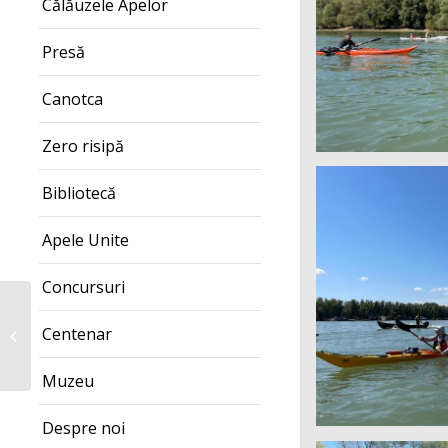
Călăuzele Apelor
Presă
Canotca
Zero risipă
Bibliotecă
Apele Unite
Concursuri
#foto – Festivalul Ivan
Centenar
Patzaichin 2022 –
deschidere
Muzeu
Despre noi