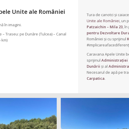
ele Unite ale României
Tura de canotci și caiac
Unite ale României
, un p
ă în imagini.
Patzaichin – Mila 23
, î
pentru Dezvoltare Dur
e – Traseu: pe Dunăre (Tulcea) – Canal
României și cu sprijinul
5 km)
#implicareafacediferen
Caravana Apele Unite b
sprijinul
Administrației 
Dunării
și al
Administra
Necesarul de apă pe tra
Carpatica
.