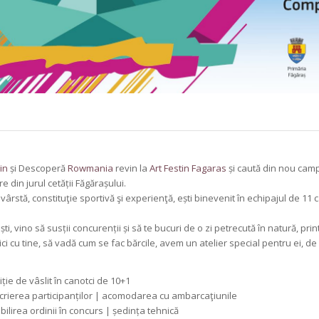
in
și Descoperă
Rowmania
revin la
Art Festin Fagaras
și caută din nou camp
e din jurul cetății Făgărașului.
 vârstă, constituţie sportivă şi experienţă, ești binevenit în echipajul de 11
̦ti, vino să susții concurenții și să te bucuri de o zi petrecută în natură, pr
mici cu tine, să vadă cum se fac bărcile, avem un atelier special pentru ei, de
iție de vâslit în canotci de 10+1
scrierea participanților | acomodarea cu ambarcaţiunile
bilirea ordinii în concurs | ședința tehnică