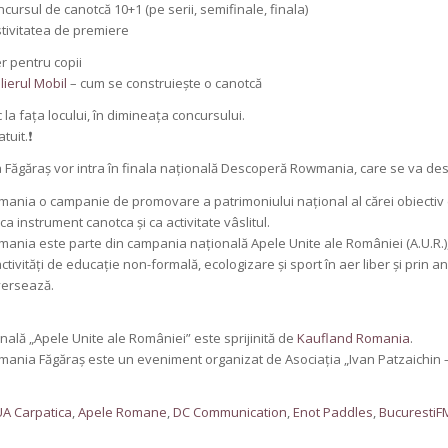
ncursul de canotcă 10+1 (pe serii, semifinale, finala)
stivitatea de premiere
r pentru copii
lierul Mobil
– cum se construiește o canotcă
c la fața locului, în dimineața concursului.
tuit.❗
la Făgăraș vor intra în finala națională Descoperă Rowmania, care se va des
nia o campanie de promovare a patrimoniului național al cărei obiectiv e
a instrument canotca și ca activitate vâslitul.
nia este parte din campania națională Apele Unite ale României (A.U.R.), d
tivități de educație non-formală, ecologizare și sport în aer liber și prin a
versează.
ală „Apele Unite ale României” este sprijinită de
Kaufland Romania
.
nia Făgăraș este un eveniment organizat de Asociația „Ivan Patzaichin – M
A Carpatica
,
Apele Romane
,
DC Communication
,
Enot Paddles
,
BucurestiF