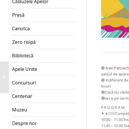
Călăuzele Apelor
Presă
Canotca
Zero risipă
Bibliotecă
🔵
Ivan Patzaich
Apele Unite
Descoperă Rowmania
șanțul de apărar
cu Ivan Patzaichin –
🔵 Indiferent de
Concursuri
Alba Iulia, 11 august
locuri.
🔵Dacă nu vâsles
Centenar
🔵Ia-i și pe cei 
P R O G R A M:
Muzeu
👨👧🚣🏼‍♀️Compet
10:00 – 11:30 În
Despre noi
11:45 – 12:00 Sta