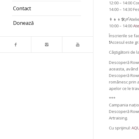
12:00 – 14:00 Co
Contact
14:00 – 14:30 Fe
👨👧👦🛠🛶Atelie
Donează
10:00 – 14:00
Ate
Înscrierile se fa
❗Accesul este gra
Câştigătorii de 
Descoperă Rowma
aceasta, având c
Descoperă Rowma
românesc prin ac
apelor ce le tra
***
Campania națion
Descoperă Rowma
Artraising.
Cu sprijinul:
AQU