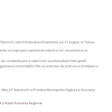
făşura în cadrul Festivalului Rowmania, pe 31 august, la Tulcea.
ste să reapropie oamenii de natură și să-i reconecteze la
e conștientizare și valorizare a potențialului hidrografic
ngrenarea comunităților într-un exercițiu de prețuire și protejare a
ila 23” împreună cu Primăria Municipiului Făgăraș și Asociația
M
şi
Radio Romania Regional
.