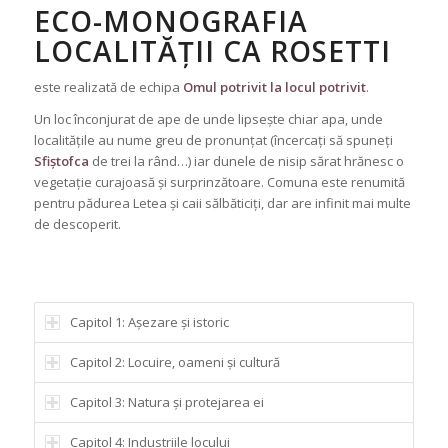
ECO-MONOGRAFIA
LOCALITĂȚII CA ROSETTI
este realizată de echipa
Omul potrivit la locul potrivit
.
Un loc înconjurat de ape de unde lipsește chiar apa, unde
localitățile au nume greu de pronunțat (încercați să spuneți
Sfiștofca
de trei la rând…) iar dunele de nisip sărat hrănesc o
vegetație curajoasă și surprinzătoare. Comuna este renumită
pentru pădurea Letea și caii sălbăticiți, dar are infinit mai multe
de descoperit.
Capitol 1: Așezare și istoric
Capitol 2: Locuire, oameni și cultură
Capitol 3: Natura și protejarea ei
Capitol 4: Industriile locului