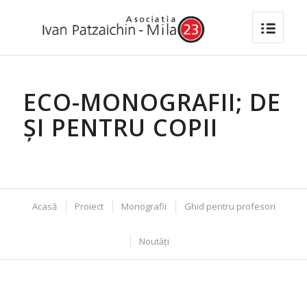
ECO-MONOGRAFII; DE
ȘI PENTRU COPII
Acasă
Proiect
Monografii
Ghid pentru profesori
Noutăți