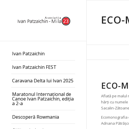
ECO-
Ivan Patzaichin
Ivan Patzaichin FEST
Caravana Delta lui Ivan 2025
ECO-M
Maratonul Internațional de
Aflată pe malul 
Canoe Ivan Patzaichin, ediția
hărți cu numele 
a 2-a
Sacalin-Zătoane
Descoperă Rowmania
Ecomonografia 
Adnana Pătrășco