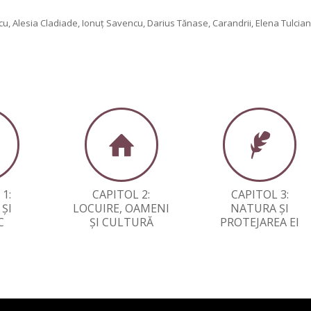
u, Alesia Cladiade, Ionuț Savencu, Darius Tănase, Carandrii, Elena Tulcia
1:
CAPITOL 2:
CAPITOL 3:
 ȘI
LOCUIRE, OAMENI
NATURA ȘI
C
ȘI CULTURĂ
PROTEJAREA EI