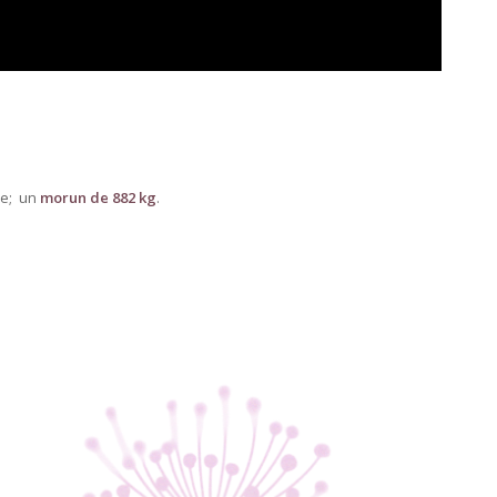
ie; un
morun de 882 kg
.