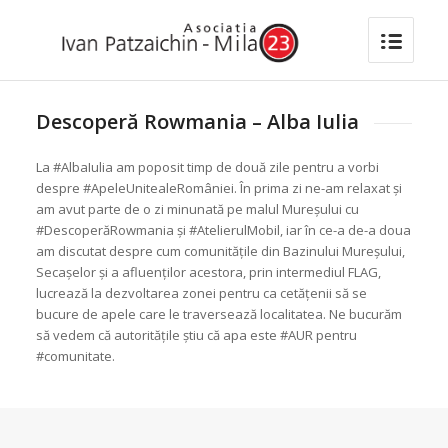
Descoperă Rowmania – Alba Iulia
La #AlbaIulia am poposit timp de două zile pentru a vorbi
despre #ApeleUnitealeRomâniei. În prima zi ne-am relaxat și
am avut parte de o zi minunată pe malul Mureșului cu
#DescoperăRowmania și #AtelierulMobil, iar în ce-a de-a doua
am discutat despre cum comunitățile din Bazinului Mureșului,
Secașelor și a afluenților acestora, prin intermediul FLAG,
lucrează la dezvoltarea zonei pentru ca cetățenii să se
bucure de apele care le traversează localitatea. Ne bucurăm
să vedem că autoritățile știu că apa este #AUR pentru
#comunitate.