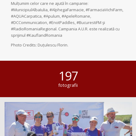
Mulțumim celor care ne ajută în campanie:
#MunicipiulAlbaIulia, #AlphegaFarmacie, #FarmaciaVichiFarm,
#AQUACarpatica, #Apulum, #ApeleRomane,
#DCCommunication, #EnotPaddles, #BucurestiFM şi
#RadioRomaniaRegional. Campania A.U.R. este realizată cu
sprijinul #KauflandRomania
Photo Credits: Duțulescu Florin.
197
fotografii