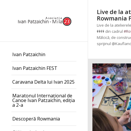
Live de la a
Rowmania 
Live de la ateliere
👭
👫
din cadrul
#
Ro
Mălcică, de constru
sprijinul @Kaufland
Ivan Patzaichin
Ivan Patzaichin FEST
Caravana Delta lui Ivan 2025
Maratonul Internațional de
Canoe Ivan Patzaichin, ediția
a 2-a
Descoperă Rowmania