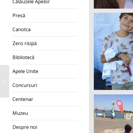
Călăuzele Apelor
Presă
Canotca
Zero risipă
Bibliotecă
Apele Unite
Suntem în toiul etapei
naționale a competiției
Concursuri
Descoperă Rowmania,
ediția...
Centenar
Muzeu
Despre noi