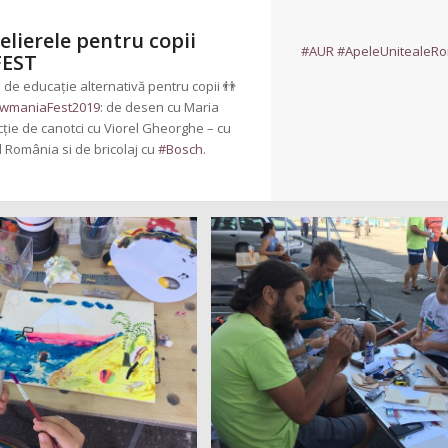
telierele pentru copii
#
AUR
#
ApeleUnitealeRo
FEST
le de educație alternativă pentru copii
👬
wmaniaFest2019
: de desen cu Maria
cție de canotci cu Viorel Gheorghe – cu
 România si de bricolaj cu
#
Bosch
.