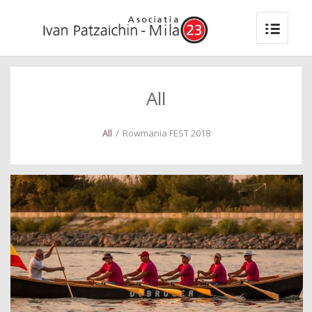
All
All
/
Rowmania FEST 2018