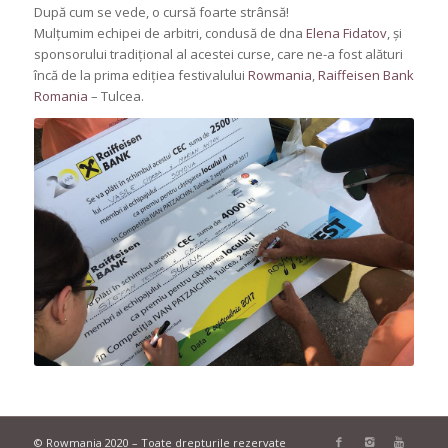
După cum se vede, o cursă foarte strânsă!
Mulțumim echipei de arbitri, condusă de dna
Elena Fidatov
, și
sponsorului tradițional al acestei curse, care ne-a fost alături
încă de la prima edițiea festivalului
Rowmania
,
Raiffeisen Bank
Romania
– Tulcea.
© Rowmania 2020 – Toate drepturile rezervate