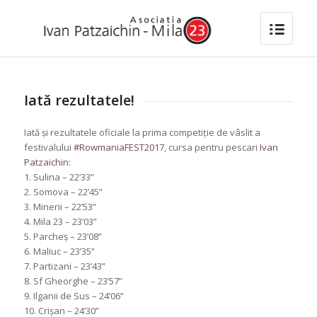
Iată rezultatele!
Iată și rezultatele oficiale la prima competiție de vâslit a
festivalului
#
RowmaniaFEST2017
, cursa pentru pescari
Ivan
Patzaichin
:
1. Sulina – 22’33”
2. Somova – 22’45”
3. Minerii – 22’53”
4. Mila 23 – 23’03”
5. Parcheș – 23’08”
6. Maliuc – 23’35”
7. Partizani – 23’43”
8. Sf Gheorghe – 23’57”
9. Ilganii de Sus – 24’06”
10. Crișan – 24’30”