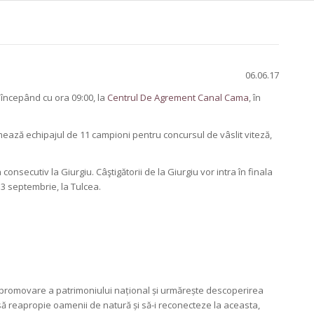
06.06.17
, începând cu ora 09:00, la
Centrul De Agrement Canal Cama
, în
rmează echipajul de 11 campioni pentru concursul de vâslit viteză,
 consecutiv la Giurgiu. Câ
ştigătorii de la Giurgiu vor intra în finala
3 septembrie, la Tulcea.
romovare a patrimoniului național și urmărește descoperirea
să reapropie oamenii de natură și să-i reconecteze la aceasta,