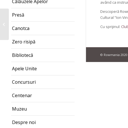
Călăuzele Apelor
având ca instrum
Descoperă Rowma
Presă
Rowmania FEST 2016:
Cultural “Ion Vi
Competiţii sportive,
Cu sprijinul:
Clu
Canotca
concerte, statui
vivante, proiecţii...
Zero risipă
Bibliotecă
© Rowmania 2020 
Apele Unite
Concursuri
Centenar
Muzeu
Despre noi