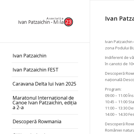
Ivan Patza
Ivan Patzaichin 
zona Podului Bi
Ivan Patzaichin
Indiferent de vâ
în canotci de 10+
Ivan Patzaichin FEST
Descoperă Rowman
națională Desco
Caravana Delta lui Ivan 2025
Program:
09:00 – 11:00 În
Maratonul Internațional de
10:45 – 11:00 Sta
Canoe Ivan Patzaichin, ediția
a 2-a
11:00 – 13:30 De
14:00 – 14:30 Fe
Descoperă Rowmania
Descoperă Rowma
României natural