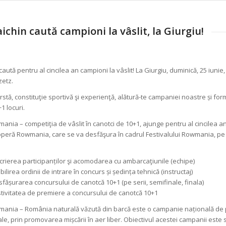
ichin caută campioni la vâslit, la Giurgiu!
caută pentru al cincilea an campioni la vâslit! La Giurgiu, duminică, 25 iunie
zetz.
rstă, constituţie sportivă şi experienţă, alătură-te campaniei noastre și fo
1 locuri.
ia – competiţia de vâslit în canotci de 10+1, ajunge pentru al cincilea an
peră Rowmania, care se va desfăşura în cadrul Festivalului Rowmania, pe 
scrierea participanților şi acomodarea cu ambarcaţiunile (echipe)
bilirea ordinii de intrare în concurs și ședința tehnică (instructaj)
sfășurarea concursului de canotcă 10+1 (pe serii, semifinale, finala)
stivitatea de premiere a concursului de canotcă 10+1
nia – România naturală văzută din barcă este o campanie națională de p
e, prin promovarea mișcării în aer liber. Obiectivul acestei campanii este 