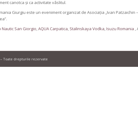
ent canotca și ca activitate vâslitul.
nia Giurgiu este un eveniment organizat de Asociația „Ivan Patzaichin – M
nea”.
b Nautic San Giorgio
,
AQUA Carpatica
,
Stalinskaya Vodka
,
Isuzu Romania
, 
– Toate drepturile rezervate