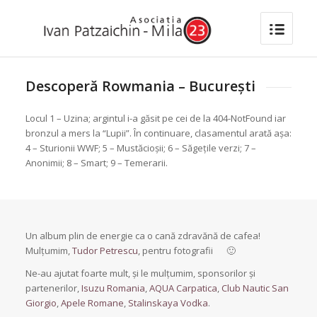
Descoperă Rowmania – București
Locul 1 – Uzina; argintul i-a găsit pe cei de la 404-NotFound iar
bronzul a mers la “Lupii”. În continuare, clasamentul arată așa:
4 – Sturionii WWF; 5 – Mustăcioșii; 6 – Săgețile verzi; 7 –
Anonimii; 8 – Smart; 9 – Temerarii.
Un album plin de energie ca o cană zdravănă de cafea!
Mulțumim,
Tudor Petrescu
, pentru fotografii
🙂
Ne-au ajutat foarte mult, și le mulțumim, sponsorilor și
partenerilor,
Isuzu Romania
,
AQUA Carpatica
,
Club Nautic San
Giorgio
,
Apele Romane
,
Stalinskaya Vodka
.