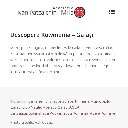
Descoperă Rowmania – Galați
Marți, pe 15 august, ne-am întors la Galați pentru a sărbători
Ziua Marinei. Așa arată o zi de vâslit pe Dunărea zbuciumată,
văzută prin lentila lui
Vali Kozak Foto
. Locul I a revenit echipei
“Veteranii”, pe locul al II-lea s-a clasat “Arca lui Noe”, iar pe
locul al III-lea au fost Rechinii.
Mulțumim partenerilor și sponsorilor:
Primaria Municipiului
Galati
,
Club Nautic Monaco Galati
,
AQUA
Carpatica
,
Stalinskaya Vodka
,
Isuzu Romania
,
Apele Romane
.
Photo credits: Vali Cozac