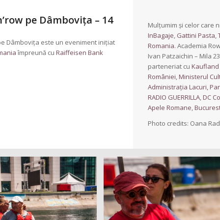
‘n’row pe Dâmbovița – 14
Mulțumim și celor care n
InBagaje
,
Gattini Pasta
,
pe Dâmbovița este un eveniment inițiat
Romania
. Academia Rowm
mania
împreună cu
Raiffeisen Bank
Ivan Patzaichin – Mila 23
parteneriat cu
Kaufland
României
,
Ministerul Cult
Administrația Lacuri, Pa
RADIO GUERRILLA
,
DC C
Apele Romane
,
Bucures
Photo credits: Oana Ra