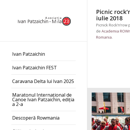
Picnic rock
iulie 2018
Picnick Rock’n’row 
de
Academia ROW
Romania
.
Ivan Patzaichin
Ivan Patzaichin FEST
Caravana Delta lui Ivan 2025
Maratonul Internațional de
Canoe Ivan Patzaichin, ediția
a 2-a
Descoperă Rowmania