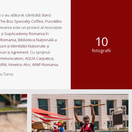
i s-au alăturat sâmbătă:
Barci
The Bus Specialty Coffee
,
Puro&Bio
ania este un proiect al Asociației
 și
SupAcademy Romania
în
10
 Romania
,
Biblioteca Naţională a
urii și Identității Naționale
și
fotografii
rcuri și Agrement
. Cu sprijinul:
ommunication
,
AQUA Carpatica
,
tiFM
,
Vimetco Alro
,
WWF-Romania
.
du Turcu