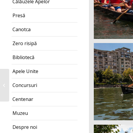
Călăuzele Apelor
Presă
Canotca
Zero risipă
Bibliotecă
Apele Unite
Descoperă Rowmania
Concursuri
– Giurgiu 2018
Centenar
Muzeu
Despre noi