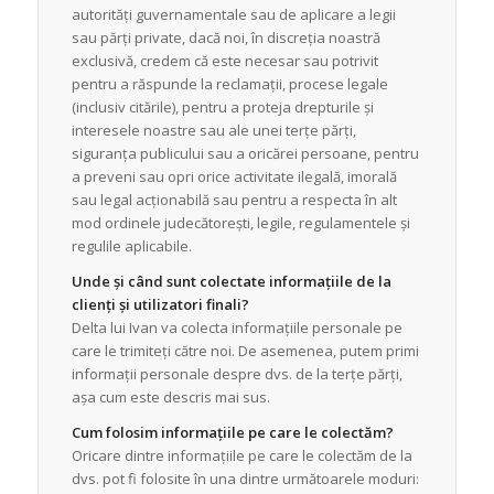
autorități guvernamentale sau de aplicare a legii
sau părți private, dacă noi, în discreția noastră
exclusivă, credem că este necesar sau potrivit
pentru a răspunde la reclamații, procese legale
(inclusiv citările), pentru a proteja drepturile și
interesele noastre sau ale unei terțe părți,
siguranța publicului sau a oricărei persoane, pentru
a preveni sau opri orice activitate ilegală, imorală
sau legal acționabilă sau pentru a respecta în alt
mod ordinele judecătorești, legile, regulamentele și
regulile aplicabile.
Unde și când sunt colectate informațiile de la
clienți și utilizatori finali?
Delta lui Ivan va colecta informațiile personale pe
care le trimiteți către noi. De asemenea, putem primi
informații personale despre dvs. de la terțe părți,
așa cum este descris mai sus.
Cum folosim informațiile pe care le colectăm?
Oricare dintre informațiile pe care le colectăm de la
dvs. pot fi folosite în una dintre următoarele moduri: