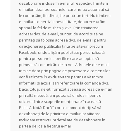
dezabonare incluse în e-mailul respectiv. Trimitem
e-mailuri doar persoanelor care ne-au autorizat să
le contactăm, fie direct, fie printr-un terț. Nu trimitem
e-mailuri comerciale nesolicitate, deoarece urâm
spamul la fel de mult ca și dvs. Prin trimiterea
adresei dvs. de e-mail, sunteți de acord și să ne
permiteți să folosim adresa dvs. de e-mail pentru
direcționarea publicului țintă pe site-uri precum
Facebook, unde afișăm publicitate personalizată
pentru persoanele specifice care au optat să
primească comunicări de la noi. Adresele de e-mail
trimise doar prin pagina de procesare a comenzilor
vor fi utilizate în exclusivitate pentru a vă trimite
informații și actualizări referitoare la comanda dvs.
Dacă, totuși, ne-ați furnizat aceeași adresă de e-mail
prin altă metodă, am putea să o folosim pentru
oricare dintre scopurile menționate în această
Politică. Notă: Dacă în orice moment doriți să vă
dezabonați de la primirea e-mailurilor viitoare,
includem instrucțiuni detaliate de dezabonare în
partea de jos a fiecărui e-mail.