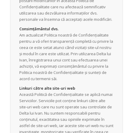
postării modificărilor în această Politică de
Confidențialitate care nu afectează semnificativ
utilizarea sau dezvăluirea informațiilor dvs.
personale va însemna că acceptați acele modificări.
Consimțământul dvs.
Am actualizat Politica noastră de Confidențialitate
pentru a vă oferi transparență completă cu privire la
ceea ce este setat atunci când vizitați site-ul nostru
și modul în care este utilizat. Prin utilizarea Delta lui
Ivan, înregistrarea unui cont sau efectuarea unei
achiziții, vă exprimați consimțământul cu privire la
Politica noastră de Confidențialitate și sunteți de
acord cu termenii săi.
Linkuri către alte site-uri web
Această Politică de Confidențialitate se aplică numai
Serviciilor. Serviciile pot conține linkuri către alte
site-uri web care nu sunt operate sau controlate de
Delta lui Ivan. Nu suntem responsabili pentru
conținutul, exactitatea sau opiniile exprimate în
astfel de site-uri web, iar aceste site-uri web nu sunt
investigate, monitorizate sau verificate în ceea ce