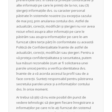
preferințele dvs. în ceea ce privește comunicările și
alte informații pe care le primiți de la noi, sau (3)
ștergeți informațiile dvs. cu caracter personal
păstrate în sistemele noastre (cu excepția cazului
de mai jos), prin anularea contului dvs. Astfel de
actualizări, corecții, modificări și ștergeri nu vor avea
niciun efect asupra altor informații pe care le
păstrăm sau asupra informațiilor pe care le-am
furnizat către terțe părți în conformitate cu această
Politică de Confidențialitate înainte de astfel de
actualizări, corecții, modificări sau ștergeri. Pentru a
vă proteja confidențialitatea și securitatea, putem
lua măsuri rezonabile (cum ar fi solicitarea unei
parole unice) pentru a verifica identitatea dvs.
înainte de a vă acorda accesul la profil sau de a
face corecții. Sunteți responsabil pentru păstrarea
secretului parolei unice și a informațiilor contului
dvs. în orice moment.
Ar trebui să știți că nu este posibil din punct de
vedere tehnologic să ștergem fiecare înregistrare a
informațiilor pe care ni le-ați furnizat din sistemul