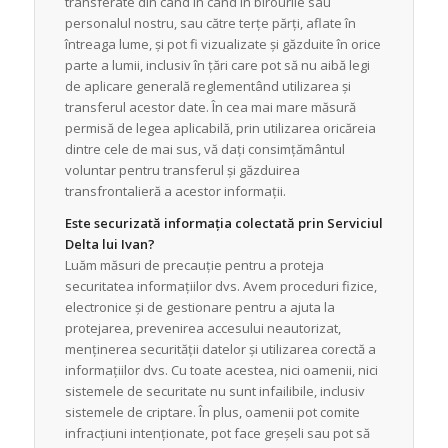
transferate din când în când în birourile sau
personalul nostru, sau către terțe părți, aflate în
întreaga lume, și pot fi vizualizate și găzduite în orice
parte a lumii, inclusiv în țări care pot să nu aibă legi
de aplicare generală reglementând utilizarea și
transferul acestor date. În cea mai mare măsură
permisă de legea aplicabilă, prin utilizarea oricăreia
dintre cele de mai sus, vă dați consimțământul
voluntar pentru transferul și găzduirea
transfrontalieră a acestor informații.
Este securizată informația colectată prin Serviciul
Delta lui Ivan?
Luăm măsuri de precauție pentru a proteja
securitatea informațiilor dvs. Avem proceduri fizice,
electronice și de gestionare pentru a ajuta la
protejarea, prevenirea accesului neautorizat,
menținerea securității datelor și utilizarea corectă a
informațiilor dvs. Cu toate acestea, nici oamenii, nici
sistemele de securitate nu sunt infailibile, inclusiv
sistemele de criptare. În plus, oamenii pot comite
infracțiuni intenționate, pot face greșeli sau pot să