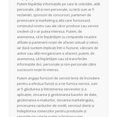
Putem împărtăși informațiile pe care le colectăm, atât
personale, cât și non-personale, cu terți cum ar fi
reclamări, sponsori de concursuri, parteneri de
promovare și marketing și alții care furnizează
conținutul nostru sau ale căror produse sau servicii
credem că v-ar putea interesa. Putem, de
asemenea, să le împărtășim cu companiile noastre
afiliate și partenerii noștri de afaceri actuali și viitori,
iar dacă suntem implicați într-o fuziune, vânzare de
active sau altă reorganizare a afacerii, putem, de
asemenea, să împărtășim sau să transferăm
informațiile dvs. personale și non-personale către
succesorii noștri în interes.
Putem angaja furnizori de servicii terțe de încredere
pentru a efectua funcții și a ne furniza servicii, cum
ar fi găzduirea și întreținerea serverelor și a
aplicației, stocarea și gestionarea bazelor de date,
gestionarea e-mailurilor, stocarea marketingului,
procesarea cardurilor de credit, serviciul clienți și
îndeplinirea comenzilor pentru produsele și
serviciile pe care le puteți achiziționa prin