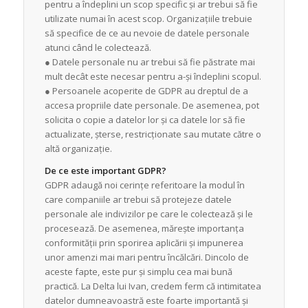
pentru a îndeplini un scop specific și ar trebui să fie
utilizate numai în acest scop. Organizațiile trebuie
să specifice de ce au nevoie de datele personale
atunci când le colectează.
● Datele personale nu ar trebui să fie păstrate mai
mult decât este necesar pentru a-și îndeplini scopul.
● Persoanele acoperite de GDPR au dreptul de a
accesa propriile date personale. De asemenea, pot
solicita o copie a datelor lor și ca datele lor să fie
actualizate, șterse, restricționate sau mutate către o
altă organizație.
De ce este important GDPR?
GDPR adaugă noi cerințe referitoare la modul în
care companiile ar trebui să protejeze datele
personale ale indivizilor pe care le colectează și le
procesează. De asemenea, mărește importanța
conformității prin sporirea aplicării și impunerea
unor amenzi mai mari pentru încălcări. Dincolo de
aceste fapte, este pur și simplu cea mai bună
practică. La Delta lui Ivan, credem ferm că intimitatea
datelor dumneavoastră este foarte importantă și