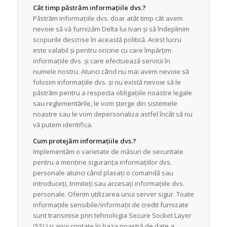
Cât timp păstrăm informațiile dvs.?
Păstrăm informațiile dvs. doar atât timp cât avem
nevoie să vă furnizăm Delta lui Ivan și să îndeplinim
scopurile descrise în această politică. Acest lucru
este valabil și pentru oricine cu care împărțim
informațiile dvs. și care efectuează servicii în
numele nostru. Atunci când nu mai avem nevoie să
folosim informațiile dvs. și nu există nevoie să le
păstrăm pentru a respecta obligațiile noastre legale
sau reglementările, le vom șterge din sistemele
noastre sau le vom depersonaliza astfel încât să nu
vă putem identifica.
Cum protejăm informațiile dvs.?
Implementăm o varietate de măsuri de securitate
pentru a menține siguranța informațiilor dvs.
personale atunci când plasați o comandă sau
introduceți, trimiteți sau accesați informațiile dvs.
personale. Oferim utilizarea unui server sigur. Toate
informațiile sensibile/informații de credit furnizate
sunt transmise prin tehnologia Secure Socket Layer
(SSL) și apoi criptate în baza noastră de date a