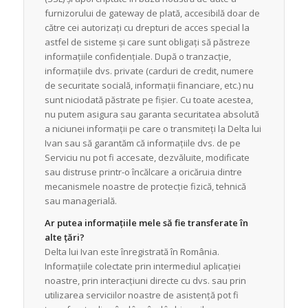
furnizorului de gateway de plată, accesibilă doar de
către cei autorizați cu drepturi de acces special la
astfel de sisteme și care sunt obligați să păstreze
informațiile confidențiale. După o tranzacție,
informațiile dvs. private (carduri de credit, numere
de securitate socială, informații financiare, etc.) nu
sunt niciodată păstrate pe fișier. Cu toate acestea,
nu putem asigura sau garanta securitatea absolută
a niciunei informații pe care o transmiteți la Delta lui
Ivan sau să garantăm că informațiile dvs. de pe
Serviciu nu pot fi accesate, dezvăluite, modificate
sau distruse printr-o încălcare a oricăruia dintre
mecanismele noastre de protecție fizică, tehnică
sau managerială.
Ar putea informațiile mele să fie transferate în
alte țări?
Delta lui Ivan este înregistrată în România.
Informațiile colectate prin intermediul aplicației
noastre, prin interacțiuni directe cu dvs. sau prin
utilizarea serviciilor noastre de asistență pot fi