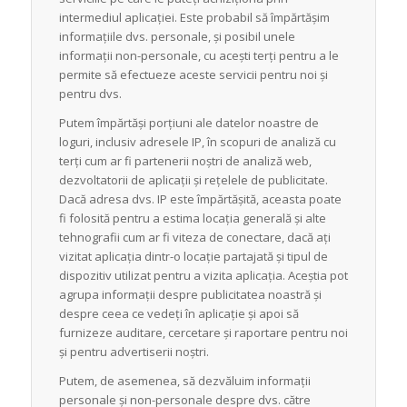
intermediul aplicației. Este probabil să împărtășim
informațiile dvs. personale, și posibil unele
informații non-personale, cu acești terți pentru a le
permite să efectueze aceste servicii pentru noi și
pentru dvs.
Putem împărtăși porțiuni ale datelor noastre de
loguri, inclusiv adresele IP, în scopuri de analiză cu
terți cum ar fi partenerii noștri de analiză web,
dezvoltatorii de aplicații și rețelele de publicitate.
Dacă adresa dvs. IP este împărtășită, aceasta poate
fi folosită pentru a estima locația generală și alte
tehnografii cum ar fi viteza de conectare, dacă ați
vizitat aplicația dintr-o locație partajată și tipul de
dispozitiv utilizat pentru a vizita aplicația. Aceștia pot
agrupa informații despre publicitatea noastră și
despre ceea ce vedeți în aplicație și apoi să
furnizeze auditare, cercetare și raportare pentru noi
și pentru advertiserii noștri.
Putem, de asemenea, să dezvăluim informații
personale și non-personale despre dvs. către