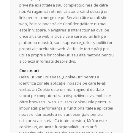
privește exactitatea sau completitudinea de către
noi. Vă rugăm să rețineți că atunci când utilizați un
link pentru a merge de pe Servicii către un alt site
web, Politica noastră de Confidențialitate nu mai
este în vigoare. Navigarea și interacțiunea dvs. pe
orice alt site web, inclusiv cele care au un link pe
platforma noastră, sunt supuse regulilor și politicilor
proprii ale acelui site web. Astfel de terțe părți pot
utiliza propriile lor cookie-uri sau alte metode pentru
a colecta informații despre dvs.
Cookie-uri
Delta lui Ivan utilizează „Cookie-uri” pentru a
identifica zonele aplicației noastre pe care le-ați
vizitat. Un Cookie este un mic fragment de date
stocat pe computerul sau dispozitivul dvs. mobil de
către browserul web. Utilizăm Cookie-urile pentru a
îmbunătăți performanța și funcționalitatea aplicației
noastre, dar acestea nu sunt esențiale pentru
utilizarea acesteia. Cu toate acestea, fără aceste
cookie-uri, anumite funcționalități, cum ar fi
videoclipurile, ar putea deveni indisponibile sau vi s-