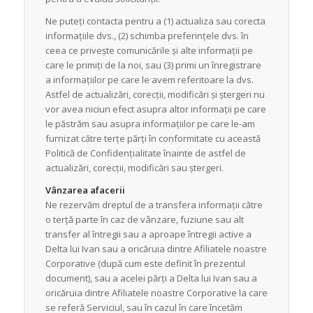
Ne puteți contacta pentru a (1) actualiza sau corecta
informațiile dvs., (2) schimba preferințele dvs. în
ceea ce privește comunicările și alte informații pe
care le primiți de la noi, sau (3) primi un înregistrare
a informațiilor pe care le avem referitoare la dvs.
Astfel de actualizări, corecții, modificări și ștergeri nu
vor avea niciun efect asupra altor informații pe care
le păstrăm sau asupra informațiilor pe care le-am
furnizat către terțe părți în conformitate cu această
Politică de Confidențialitate înainte de astfel de
actualizări, corecții, modificări sau ștergeri.
Vânzarea afacerii
Ne rezervăm dreptul de a transfera informații către
o terță parte în caz de vânzare, fuziune sau alt
transfer al întregii sau a aproape întregii active a
Delta lui Ivan sau a oricăruia dintre Afiliatele noastre
Corporative (după cum este definit în prezentul
document), sau a acelei părți a Delta lui Ivan sau a
oricăruia dintre Afiliatele noastre Corporative la care
se referă Serviciul, sau în cazul în care încetăm