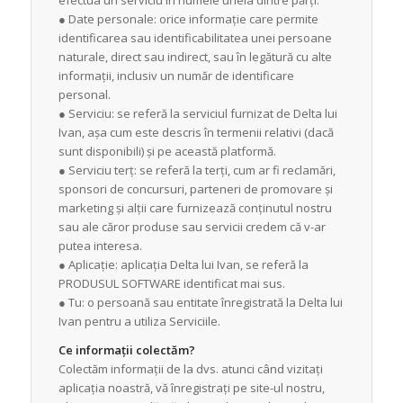
efectua un serviciu în numele uneia dintre părți.
● Date personale: orice informație care permite
identificarea sau identificabilitatea unei persoane
naturale, direct sau indirect, sau în legătură cu alte
informații, inclusiv un număr de identificare
personal.
● Serviciu: se referă la serviciul furnizat de Delta lui
Ivan, așa cum este descris în termenii relativi (dacă
sunt disponibili) și pe această platformă.
● Serviciu terț: se referă la terți, cum ar fi reclamări,
sponsori de concursuri, parteneri de promovare și
marketing și alții care furnizează conținutul nostru
sau ale căror produse sau servicii credem că v-ar
putea interesa.
● Aplicație: aplicația Delta lui Ivan, se referă la
PRODUSUL SOFTWARE identificat mai sus.
● Tu: o persoană sau entitate înregistrată la Delta lui
Ivan pentru a utiliza Serviciile.
Ce informații colectăm?
Colectăm informații de la dvs. atunci când vizitați
aplicația noastră, vă înregistrați pe site-ul nostru,