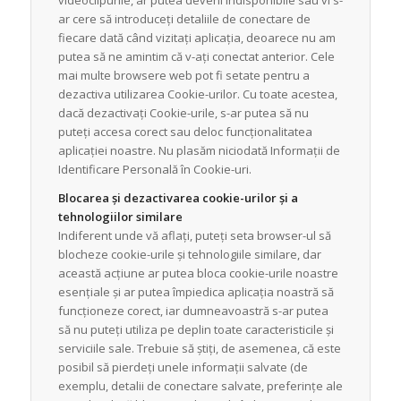
ar cere să introduceți detaliile de conectare de
fiecare dată când vizitați aplicația, deoarece nu am
putea să ne amintim că v-ați conectat anterior. Cele
mai multe browsere web pot fi setate pentru a
dezactiva utilizarea Cookie-urilor. Cu toate acestea,
dacă dezactivați Cookie-urile, s-ar putea să nu
puteți accesa corect sau deloc funcționalitatea
aplicației noastre. Nu plasăm niciodată Informații de
Identificare Personală în Cookie-uri.
Blocarea și dezactivarea cookie-urilor și a
tehnologiilor similare
Indiferent unde vă aflați, puteți seta browser-ul să
blocheze cookie-urile și tehnologiile similare, dar
această acțiune ar putea bloca cookie-urile noastre
esențiale și ar putea împiedica aplicația noastră să
funcționeze corect, iar dumneavoastră s-ar putea
să nu puteți utiliza pe deplin toate caracteristicile și
serviciile sale. Trebuie să știți, de asemenea, că este
posibil să pierdeți unele informații salvate (de
exemplu, detalii de conectare salvate, preferințe ale