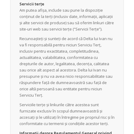
Servicii terțe
Am putea afișa, include sau pune la dispoziție
conținut de la terți (inclusiv date, informații, aplicații
și alte servicii de produse) sau să oferim linkuri către
site-uri web sau servicii terțe (“Servicii Terțe”).
Recunoașteți și sunteți de acord că Delta lui Ivan nu
va fi responsabilă pentru niciun Serviciu Terț,
inclusiv pentru exactitatea, completitudinea,
actualitatea, valabilitatea, conformitatea cu
drepturile de autor, legalitatea, decența, calitatea
sau orice alt aspect al acestora. Delta lui Ivan nu
presupune și nu va avea nicio responsabilitate sau
răspundere față de dumneavoastră sau față de
orice altă persoană sau entitate pentru niciun
Serviciu Terț.
Serviciile terțe și linkurile către acestea sunt
furnizate exclusiv în scopul dumneavoastră și
accesați și le utilizați în întregime pe propriul risc și în
conformitate cu termenii și condițiile acestor terți.
Informații despre Regulamentul General privind