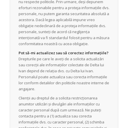
nu respecte politicile. Prin urmare, deși depunem
eforturi rezonabile pentru a proteja informațiile dvs.
personale, nu putem garanta securitatea absolută a
acestora. Dacă legea aplicabilă impune vreo
obligație nedeclinară de a proteja informațiile dvs.
personale, sunteți de acord că neglijența
intenționată va fi standardul folosit pentru a măsura
conformitatea noastră cu acea obligație.
Pot să-mi actualizez sau să corectez informațiile?
Drepturile pe care le aveți de a solicita actualizări
sau corecții ale informațiilor colectate de Delta lui
Ivan depind de relația dvs. cu Delta lui Ivan.
Personalul poate actualiza sau corecta informațiile
lor conform detaliilor din politicile noastre interne de
angajare.
Clienții au dreptul de a solicita restricționarea
anumitor utilizări și divulgări ale informațiilor cu
caracter personal după cum urmează. Ne puteți
contacta pentru a (1) actualiza sau corecta
informațiile dvs. cu caracter personal, (2) schimba