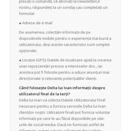
plasați o comandă, vă abonați la newsletterul
nostru, răspundeți la un sondaj sau completați un
formular.
● Adrese de e-mail
De asemenea, colectăm informații de pe
dispozitivele mobile pentru o experiență mai bună a
utilizatorului, deși aceste caracteristici sunt complet
opționale:
● Locație (GPS): Datele de localizare ajută la crearea
unei reprezentări precise a intereselor dvs., iar
acestea pot fi folosite pentru a aduce anunțuri mai
direcționate și relevante potențialilor clienți.
Când folosește Delta lui Ivan informații despre
utilizatorul final de la terți?
Delta lui Ivan va colecta Datele Utilizatorului Final
necesare pentru a furniza serviciile Delta lui Ivan
clienților noștri. Utilizatorii finali pot furniza voluntar
informații pe care le-au făcut disponibile pe site-
urile de social media. Dacă ne furnizați astfel de
informații, putem colecta informații disponibile