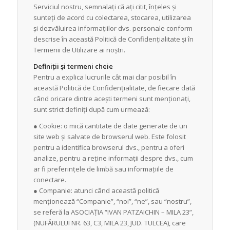
Serviciul nostru, semnalați că ați citit, înțeles și
sunteți de acord cu colectarea, stocarea, utilizarea
și dezvăluirea informațiilor dvs. personale conform
descrise în această Politică de Confidențialitate și în
Termenii de Utilizare ai noștri.
Definiții și termeni cheie
Pentru a explica lucrurile cât mai clar posibil în
această Politică de Confidențialitate, de fiecare dată
când oricare dintre acești termeni sunt menționați,
sunt strict definiți după cum urmează:
● Cookie: o mică cantitate de date generate de un
site web și salvate de browserul web. Este folosit
pentru a identifica browserul dvs., pentru a oferi
analize, pentru a reține informații despre dvs., cum
ar fi preferințele de limbă sau informațiile de
conectare.
● Companie: atunci când această politică
menționează “Companie”, “noi”, “ne”, sau “nostru”,
se referă la ASOCIAȚIA “IVAN PATZAICHIN – MILA 23”,
(NUFĂRULUI NR. 63, C3, MILA 23, JUD. TULCEA), care