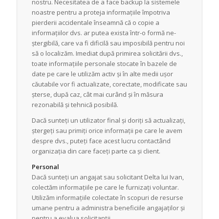
nostru. Necesitatea de a face backup la sistemele
noastre pentru a proteja informațiile împotriva
pierderii accidentale înseamnă că o copie a
informațiilor dvs. ar putea exista într-o formă ne-
ștergibilă, care va fi dificilă sau imposibilă pentru noi
să o localizăm. Imediat după primirea solicitării dvs.,
toate informațiile personale stocate în bazele de
date pe care le utilizăm activ și în alte medii ușor
căutabile vor fi actualizate, corectate, modificate sau
șterse, după caz, cât mai curând și în măsura
rezonabilă și tehnică posibilă.
Dacă sunteți un utilizator final și doriți să actualizați,
ștergeți sau primiți orice informații pe care le avem
despre dvs., puteți face acest lucru contactând
organizația din care faceți parte ca și client.
Personal
Dacă sunteți un angajat sau solicitant Delta lui Ivan,
colectăm informațiile pe care le furnizați voluntar.
Utilizăm informațiile colectate în scopuri de resurse
umane pentru a administra beneficiile angajaților și
pentru a evalua solicitanții.