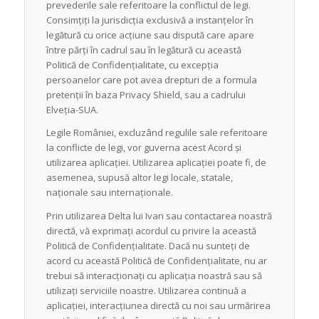
prevederile sale referitoare la conflictul de legi.
Consimțiți la jurisdicția exclusivă a instanțelor în
legătură cu orice acțiune sau dispută care apare
între părți în cadrul sau în legătură cu această
Politică de Confidențialitate, cu excepția
persoanelor care pot avea drepturi de a formula
pretenții în baza Privacy Shield, sau a cadrului
Elveția-SUA.
Legile României, excluzând regulile sale referitoare
la conflicte de legi, vor guverna acest Acord și
utilizarea aplicației. Utilizarea aplicației poate fi, de
asemenea, supusă altor legi locale, statale,
naționale sau internaționale.
Prin utilizarea Delta lui Ivan sau contactarea noastră
directă, vă exprimați acordul cu privire la această
Politică de Confidențialitate. Dacă nu sunteți de
acord cu această Politică de Confidențialitate, nu ar
trebui să interacționați cu aplicația noastră sau să
utilizați serviciile noastre. Utilizarea continuă a
aplicației, interacțiunea directă cu noi sau urmărirea