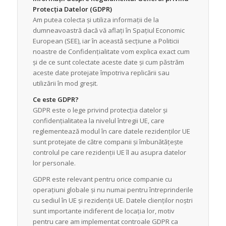
Protecția Datelor (GDPR)
Am putea colecta și utiliza informații de la
dumneavoastră dacă vă aflați în Spațiul Economic
European (SEE), iar în această secțiune a Politicii
noastre de Confidențialitate vom explica exact cum
și de ce sunt colectate aceste date și cum păstrăm
aceste date protejate împotriva replicării sau
utilizării în mod greșit.
Ce este GDPR?
GDPR este o lege privind protecția datelor și
confidențialitatea la nivelul întregii UE, care
reglementează modul în care datele rezidenților UE
sunt protejate de către companii și îmbunătățește
controlul pe care rezidenții UE îl au asupra datelor
lor personale.
GDPR este relevant pentru orice companie cu
operațiuni globale și nu numai pentru întreprinderile
cu sediul în UE și rezidenții UE. Datele clienților noștri
sunt importante indiferent de locația lor, motiv
pentru care am implementat controale GDPR ca