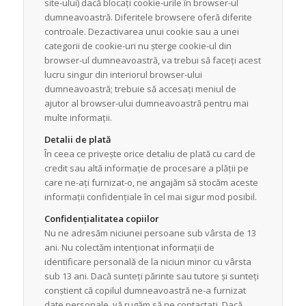
site-ului) dacă blocați cookie-urile în browser-ul
dumneavoastră. Diferitele browsere oferă diferite
controale. Dezactivarea unui cookie sau a unei
categorii de cookie-uri nu șterge cookie-ul din
browser-ul dumneavoastră, va trebui să faceți acest
lucru singur din interiorul browser-ului
dumneavoastră; trebuie să accesați meniul de
ajutor al browser-ului dumneavoastră pentru mai
multe informații.
Detalii de plată
În ceea ce privește orice detaliu de plată cu card de
credit sau altă informație de procesare a plății pe
care ne-ați furnizat-o, ne angajăm să stocăm aceste
informații confidențiale în cel mai sigur mod posibil.
Confidențialitatea copiilor
Nu ne adresăm niciunei persoane sub vârsta de 13
ani. Nu colectăm intenționat informații de
identificare personală de la niciun minor cu vârsta
sub 13 ani. Dacă sunteți părinte sau tutore și sunteți
conștient că copilul dumneavoastră ne-a furnizat
date personale, vă rugăm să ne contactați. Dacă