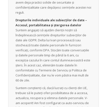
avem deja practici solide de securitate și
confidențialitate care depășesc cerințele acestei noi
reguli.
Drepturile individuale ale subiecților de date –
Accesul, portabilitatea și ștergerea datelor
Suntem angajați să ajutăm clienții noștri să
îndeplinească cerințele drepturilor subiecților de
date ale GDPR. Delta lui Ivan procesează sau
stochează toate datele personale în furnizori
verificați, conformi DPA. Stocăm toate conversațiile
și datele personale timp de până la 6 ani, cu
excepția cazului în care contul dumneavoastră este
șters. În acest caz, eliminăm toate datele în
conformitate cu Termenii de Serviciu și Politica de
Confidențialitate, dar nu le vom păstra mai mult de
60 de zile.
Suntem conștienți că, dacă lucrați cu clienți din UE,
trebuie să le puteți oferi posibilitatea de a accesa,
actualiza, recupera și elimina datele personale. V-
am acoperit! Am fost configurat ca auto-serviciu de