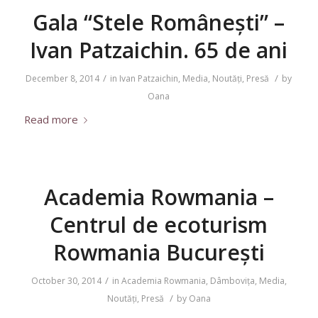
Gala “Stele Românești” –
Ivan Patzaichin. 65 de ani
/
/
December 8, 2014
in
Ivan Patzaichin
,
Media
,
Noutăți
,
Presă
by
Oana
Read more
Academia Rowmania –
Centrul de ecoturism
Rowmania București
/
October 30, 2014
in
Academia Rowmania
,
Dâmbovița
,
Media
,
/
Noutăți
,
Presă
by
Oana