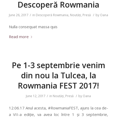
Descoperă Rowmania
/
/
June 26, 2017
in
Descoperă Rowmania
,
Noutăți
,
Presă
by
Oana
Nulla consequat massa quis
Read more
Pe 1-3 septembrie venim
din nou la Tulcea, la
Rowmania FEST 2017!
/
/
June 12, 2017
in
Noutăți
,
Presă
by
Oana
12.06.17 Anul acesta, #RowmaniaFEST, ajuns la cea de-
a VII-a ediție, va avea loc între 1 și 3 septembrie,