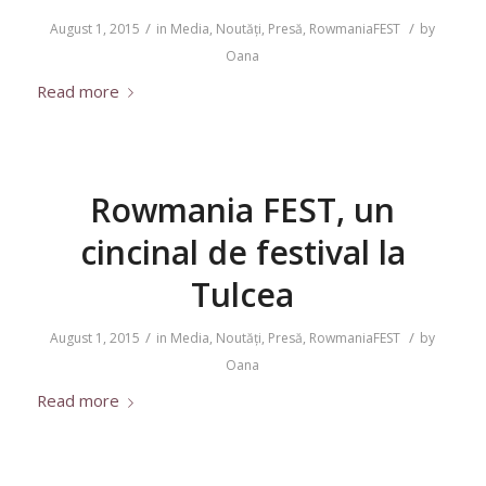
/
/
August 1, 2015
in
Media
,
Noutăți
,
Presă
,
RowmaniaFEST
by
Oana
Read more
Rowmania FEST, un
cincinal de festival la
Tulcea
/
/
August 1, 2015
in
Media
,
Noutăți
,
Presă
,
RowmaniaFEST
by
Oana
Read more