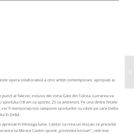
ste opera colaborativă a cinci artiști contemporani, apropiați ai
e punct al falezei, inclusiv din zona Gării din Tulcea. Lucrarea va
 sportului (18 ani ca sportiv, 25 ca antrenor). Pe una dintre fețele
, vor fi menționați toți campionii sporturilor cu vâsle pe care Delta
ui în Deltă.
n apreciat în întreaga lume. Cantor va crea un mozaic ce prezintă
Lucrarea lui Mircea Cantor spune „povestea lui Ivan”, cele mai