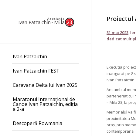
Proiectul
31 mai 2023
. Ie
dedicat multipl
Ivan Patzaichin
Execuția proiect
Ivan Patzaichin FEST
inaugurat pe 8 s
Ivan Patzaichin.
Caravana Delta lui Ivan 2025
Ansamblul memori
parteneriat cu P
Maratonul Internațional de
– Mila 23, la pr
Canoe Ivan Patzaichin, ediția
a 2-a
Memorialul va fi
proximitatea Muz
Descoperă Rowmania
oraș, prin memor
contemporană.