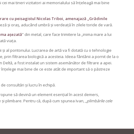
cei mai tineri vizitatori ai memorialului să înțeleagă mai bine
rare cu peisagistul Nicolas Triboi, amenajază „Grădinile
faleză și oraș, aducând umbră și verdeață în zilele toride de vară.
ima așezată
” din metal, care face trimitere la „inima mare a lui
oată viața.
i și al pontonului. Lucrarea de artă va fi dotată cu o tehnologie
 prin filtrarea biologică a acesteia. Ideea fântânii a pornit de la o
 Deltă, a fost instalat un sistem asemănător de filtrare a apei.
r înțelege mai bine de ce este atât de important să o păstreze
 consultări și lucru în echipă.
i propune să devină un element esențial în acest demers,
 și plimbare. Pentru că, după cum spunea Ivan, „
plimbările cele