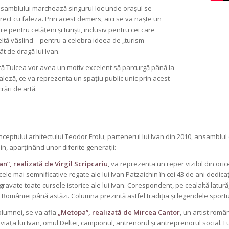
samblului marchează singurul loc unde orașul se
rect cu faleza. Prin acest demers, aici se va naște un
re pentru cetățeni și turiști, inclusiv pentru cei care
ltă vâslind – pentru a celebra ideea de „turism
ât de dragă lui Ivan.
ază Tulcea vor avea un motiv excelent să parcurgă până la
aleză, ce va reprezenta un spațiu public unic prin acest
ări de artă.
ptului arhitectului Teodor Frolu, partenerul lui Ivan din 2010, ansamblul e
hin, aparținând unor diferite generații:
an”, realizată de Virgil Scripcariu
, va reprezenta un reper vizibil din oric
ele mai semnificative regate ale lui Ivan Patzaichin în cei 43 de ani dedicați
 gravate toate cursele istorice ale lui Ivan. Corespondent, pe cealaltă latură
it României până astăzi. Columna prezintă astfel tradiția și legendele sportul
olumnei, se va afla
„Metopa”, realizată de Mircea Cantor
, un artist româ
viața lui Ivan, omul Deltei, campionul, antrenorul și antreprenorul social. 