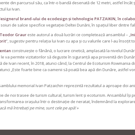
te din parcursul său, ca într-o bandă desenată de 12 metri, astfel încât și 
tul lui Ivan.
designerul brand-ului de ecodesign și tehnologie PATZAIKIN, în colabo
soiuri de salcie specifice vegetației Deltei Dunării, în spațiul liber dintre 
Teodor Graur
este autorul a două lucrări ce completează ansamblul – „
In
prit
”, sugestiv pentru relația lui Ivan cu apa și cu valurile care l-au însoțit t
entan
construiește o fânână, o lucrare cinetică, amplasată la nivelul Dunări
le va permite vizitatorilor să deguste în siguranță apa provenită din Dunăre,
 de Ivan recent, în 2018, atunci când, la Centrul de Ecoturism Rowmania din
atunci „Este foarte bine ca oamenii să poată bea apă din Dunăre, astfel vo
blului memorial Ivan Patzaichin reprezintă rezultatul a aproape doi ani de
e de noi trasee de turism cultural, turism lent și ecoturism. Ansamblul îș
ransformarea orașului într-o destinație de neratat, îndemnând la explorare
că mă întrebați pe mine, sunt cele pe apă! »