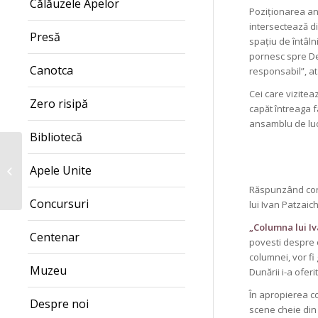
Călăuzele Apelor
Poziționarea an
intersectează di
Presă
spațiu de întâlni
pornesc spre De
Canotca
responsabil”, at
Cei care vizite
Zero risipă
capăt întreaga f
ansamblu de lucr
Bibliotecă
Vernisajul expoziției
„Patrimoniul lui Ivan
Apele Unite
Patzaichin” – miercuri,
Răspunzând conce
24...
Concursuri
lui Ivan Patzaic
„Columna lui Iv
Centenar
povesti despre c
columnei, vor fi
Muzeu
Dunării i-a ofer
În apropierea c
Despre noi
scene cheie din 