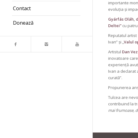
importante momen
Contact
evoluția și impac
Gyárfás Oláh, 
Donează
Deltei”
cu patru 
Reputatul artist
Ivan” și „
Valul o
Artistul
Dan Vez
inovatoare care 
experiență avută
Ivan a declarat 
curată”.
Propunerea ansam
Tulcea are nevoi
contribuind la t
mai frumoase, da