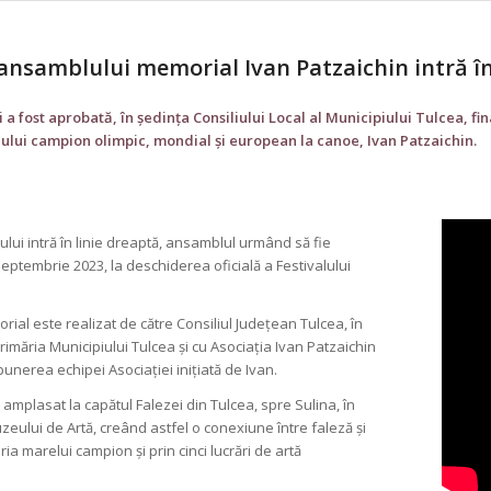
 ansamblului memorial Ivan Patzaichin intră în
ri a fost aprobată, în ședința Consiliului Local al Municipiului Tulcea,
ului campion olimpic, mondial și european la canoe, Ivan Patzaichin.
ului intră în linie dreaptă, ansamblul urmând să fie
eptembrie 2023, la deschiderea oficială a Festivalului
al este realizat de către Consiliul Județean Tulcea, în
rimăria Municipiului Tulcea și cu Asociația Ivan Patzaichin
opunerea echipei Asociației inițiată de Ivan.
 amplasat la capătul Falezei din Tulcea, spre Sulina, în
eului de Artă, creând astfel o conexiune între faleză și
ia marelui campion și prin cinci lucrări de artă