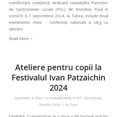
manifestare complexă, dedicată consolidării Punctelor
de Gastronomie Locală (PGL) din România. Pusă în
scenă în 6-7 septembrie 2024, la Tulcea, include două
evenimente cheie – conferință națională și târg cu
vânzare.
Read more
Ateliere pentru copii la
Festivalul Ivan Patzaichin
2024
/
September 4, 2024
in
Festivalul IVAN
,
IP FEST 2024
,
Media
,
/
Noutăți
,
Presă
by
Oana
Sâmbătă, 7 septembrie, în a doua zi de Festival, invităm