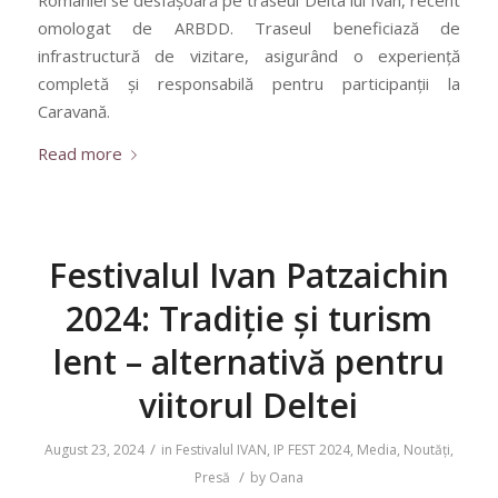
României se desfășoară pe traseul Delta lui Ivan, recent
omologat de ARBDD. Traseul beneficiază de
infrastructură de vizitare, asigurând o experiență
completă și responsabilă pentru participanții la
Caravană.
Read more
Festivalul Ivan Patzaichin
2024: Tradiție și turism
lent – alternativă pentru
viitorul Deltei
/
August 23, 2024
in
Festivalul IVAN
,
IP FEST 2024
,
Media
,
Noutăți
,
/
Presă
by
Oana