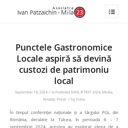
Punctele Gastronomice
Locale aspiră să devină
custozi de patrimoniu
local
/
September 16, 2024
in
Festivalul IVAN
,
IP FEST 2024
,
Media
,
/
Noutăți
,
Presă
by
Oana
În timpul conferinței naționale și a târgului PGL din
România, derulate la Tulcea, în perioada 6 – 7
septembrie 2024, acestea au explorat ideea de a