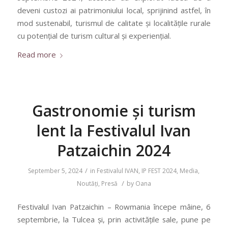
deveni custozi ai patrimoniului local, sprijinind astfel, în
mod sustenabil, turismul de calitate și localitățile rurale
cu potențial de turism cultural și experiențial.
Read more
Gastronomie și turism
lent la Festivalul Ivan
Patzaichin 2024
/
September 5, 2024
in
Festivalul IVAN
,
IP FEST 2024
,
Media
,
/
Noutăți
,
Presă
by
Oana
Festivalul Ivan Patzaichin – Rowmania începe mâine, 6
septembrie, la Tulcea și, prin activitățile sale, pune pe