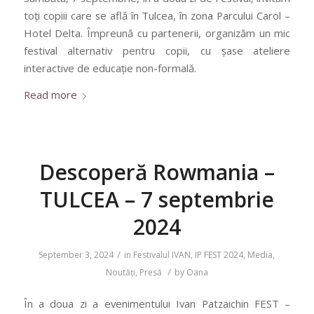
toți copiii care se află în Tulcea, în zona Parcului Carol –
Hotel Delta. Împreună cu partenerii, organizăm un mic
festival alternativ pentru copii, cu șase ateliere
interactive de educație non-formală.
Read more
Descoperă Rowmania –
TULCEA – 7 septembrie
2024
/
September 3, 2024
in
Festivalul IVAN
,
IP FEST 2024
,
Media
,
/
Noutăți
,
Presă
by
Oana
În a doua zi a evenimentului Ivan Patzaichin FEST –