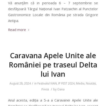
Vă anunţăm că in perioada 6 – 7 septembrie se
desfăşoară Târgul Național Ivan Patzaichin al Punctelor
Gastronomice Locale din România pe strada Grigore
Antipa.
Read more
Caravana Apele Unite ale
României pe traseul Delta
lui Ivan
/
August 28, 2024
in
Festivalul IVAN
,
IP FEST 2024
,
Media
,
Noutăți
,
/
Presă
by
Oana
Anul acesta, ediția a 5-a a Caravanei Apele Unite ale