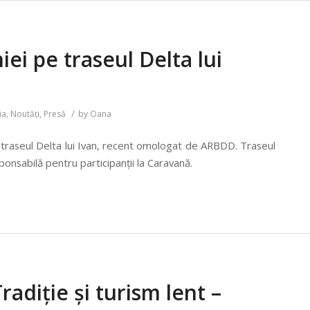
i pe traseul Delta lui
/
ia
,
Noutăți
,
Presă
by
Oana
 traseul Delta lui Ivan, recent omologat de ARBDD. Traseul
onsabilă pentru participanții la Caravană.
radiție și turism lent –