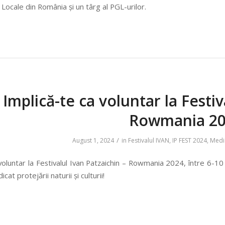
ocale din România și un târg al PGL-urilor.
Implică-te ca voluntar la Festiv
Rowmania 20
/
August 1, 2024
in
Festivalul IVAN
,
IP FEST 2024
,
Medi
voluntar la Festivalul Ivan Patzaichin – Rowmania 2024, între 6-10 s
at protejării naturii și culturii!