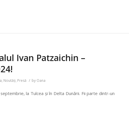
alul Ivan Patzaichin –
24!
/
a
,
Noutăți
,
Presă
by
Oana
eptembrie, la Tulcea și în Delta Dunării. Fii parte dintr-un