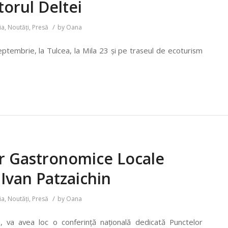
torul Deltei
/
ia
,
Noutăți
,
Presă
by
Oana
eptembrie, la Tulcea, la Mila 23 și pe traseul de ecoturism
or Gastronomice Locale
 Ivan Patzaichin
/
ia
,
Noutăți
,
Presă
by
Oana
n, va avea loc o conferință națională dedicată Punctelor