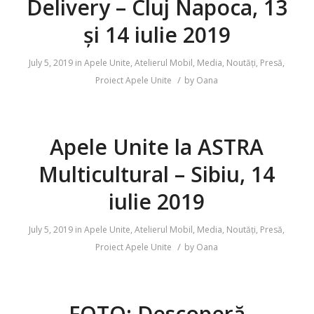
Delivery – Cluj Napoca, 13
și 14 iulie 2019
July 5, 2019
in
Apele Unite
,
Atelierul Mobil
,
Media
,
Noutăți
,
Presă
,
/
Proiect Apele Unite
by
Oana
Apele Unite la ASTRA
Multicultural – Sibiu, 14
iulie 2019
July 5, 2019
in
Apele Unite
,
Atelierul Mobil
,
Media
,
Noutăți
,
Presă
,
/
Proiect Apele Unite
by
Oana
FOTO: Descoperă