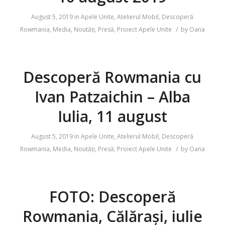
August 5, 2019
in
Apele Unite
,
Atelierul Mobil
,
Descoperă
/
Rowmania
,
Media
,
Noutăți
,
Presă
,
Proiect Apele Unite
by
Oana
Descoperă Rowmania cu
Ivan Patzaichin – Alba
Iulia, 11 august
August 5, 2019
in
Apele Unite
,
Atelierul Mobil
,
Descoperă
/
Rowmania
,
Media
,
Noutăți
,
Presă
,
Proiect Apele Unite
by
Oana
FOTO: Descoperă
Rowmania, Călărași, iulie