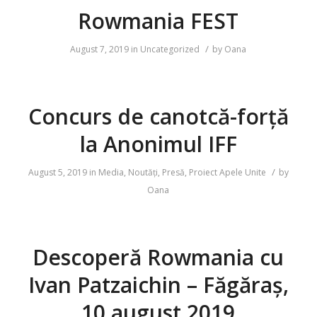
Rowmania FEST
/
August 7, 2019
in
Uncategorized
by
Oana
Concurs de canotcă-forță
la Anonimul IFF
/
August 5, 2019
in
Media
,
Noutăți
,
Presă
,
Proiect Apele Unite
by
Oana
Descoperă Rowmania cu
Ivan Patzaichin – Făgăraș,
10 august 2019