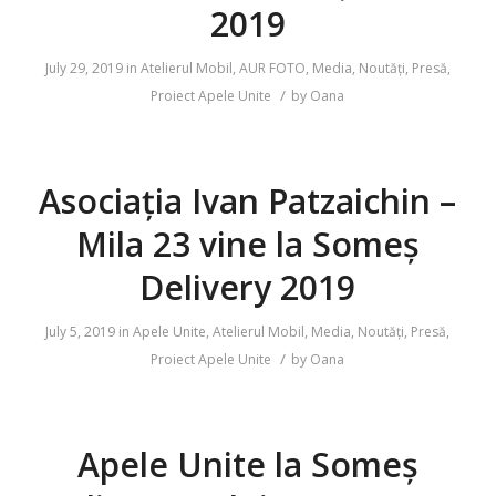
2019
July 29, 2019
in
Atelierul Mobil
,
AUR FOTO
,
Media
,
Noutăți
,
Presă
,
/
Proiect Apele Unite
by
Oana
Asociația Ivan Patzaichin –
Mila 23 vine la Someș
Delivery 2019
July 5, 2019
in
Apele Unite
,
Atelierul Mobil
,
Media
,
Noutăți
,
Presă
,
/
Proiect Apele Unite
by
Oana
Apele Unite la Someș