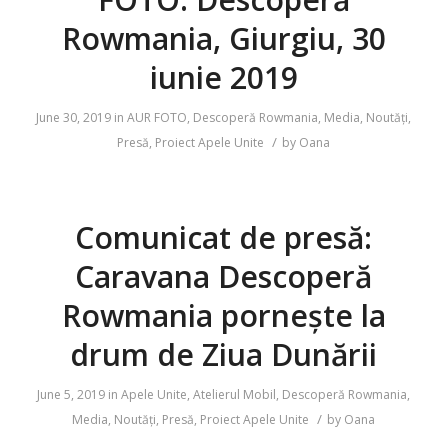
Rowmania, Giurgiu, 30
iunie 2019
June 30, 2019
in
AUR FOTO
,
Descoperă Rowmania
,
Media
,
Noutăți
,
/
Presă
,
Proiect Apele Unite
by
Oana
Comunicat de presă:
Caravana Descoperă
Rowmania pornește la
drum de Ziua Dunării
June 5, 2019
in
Apele Unite
,
Atelierul Mobil
,
Descoperă Rowmania
,
/
Media
,
Noutăți
,
Presă
,
Proiect Apele Unite
by
Oana