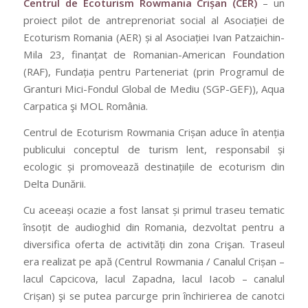
Centrul de Ecoturism Rowmania Crișan (CER)
– un
proiect pilot de antreprenoriat social al Asociației de
Ecoturism Romania (AER) și al Asociației Ivan Patzaichin-
Mila 23, finanțat de Romanian-American Foundation
(RAF), Fundația pentru Parteneriat (prin Programul de
Granturi Mici-Fondul Global de Mediu (SGP-GEF)), Aqua
Carpatica şi MOL România.
​​Centrul de Ecoturism Rowmania Crișan aduce în atenția
publicului conceptul de turism lent, responsabil și
ecologic și promovează destinațiile de ecoturism din
Delta Dunării.​​
Cu aceeași ocazie a fost lansat și primul traseu tematic
însoțit de audioghid din Romania, dezvoltat pentru a
diversifica oferta de activități din zona Crişan. Traseul
era realizat pe apă (Centrul Rowmania / Canalul Crișan –
lacul Capcicova, lacul Zapadna, lacul Iacob – canalul
Crișan) şi se putea parcurge prin închirierea de canotci