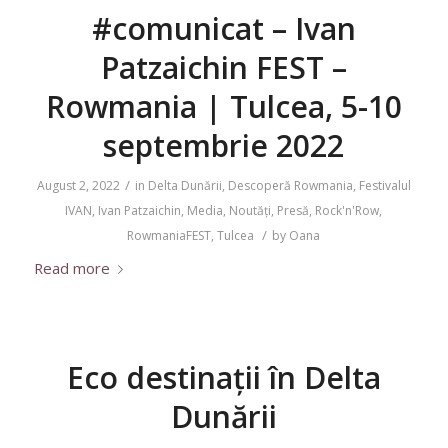
#comunicat – Ivan
Patzaichin FEST –
Rowmania | Tulcea, 5-10
septembrie 2022
/
August 2, 2022
in
Delta Dunării
,
Descoperă Rowmania
,
Festivalul
IVAN
,
Ivan Patzaichin
,
Media
,
Noutăți
,
Presă
,
Rock'n'Row
,
/
RowmaniaFEST
,
Tulcea
by
Oana
Read more
Eco destinații în Delta
Dunării