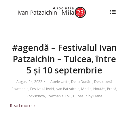
#agendă – Festivalul Ivan
Patzaichin – Tulcea, între
5 și 10 septembrie
/
August 24, 2022
in
Apele Unite
,
Delta Dunării
,
Descoperă
Rowmania
,
Festivalul IVAN
,
Ivan Patzaichin
,
Media
,
Noutăți
,
Presă
,
/
Rock'n'Row
,
RowmaniaFEST
,
Tulcea
by
Oana
Read more