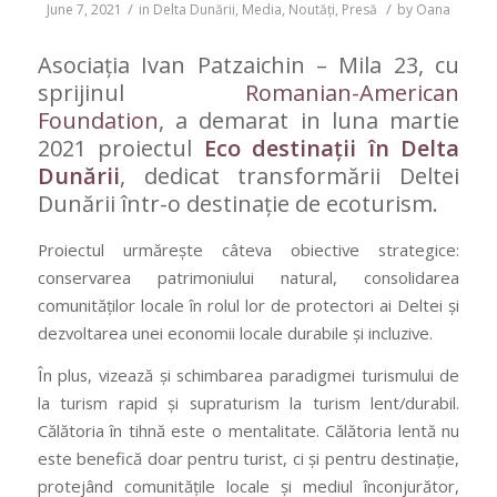
/
/
June 7, 2021
in
Delta Dunării
,
Media
,
Noutăți
,
Presă
by
Oana
Asociația Ivan Patzaichin – Mila 23, cu
sprijinul
Romanian-American
Foundation
, a demarat in luna martie
2021 proiectul
Eco destinații în Delta
Dunării
, dedicat transformării Deltei
Dunării într-o destinație de ecoturism.
Proiectul urmărește câteva obiective strategice:
conservarea patrimoniului natural, consolidarea
comunităților locale în rolul lor de protectori ai Deltei și
dezvoltarea unei economii locale durabile și incluzive.
În plus, vizează și schimbarea paradigmei turismului de
la turism rapid și supraturism la turism lent/durabil.
Călătoria în tihnă este o mentalitate. Călătoria lentă nu
este benefică doar pentru turist, ci și pentru destinație,
protejând comunitățile locale și mediul înconjurător,